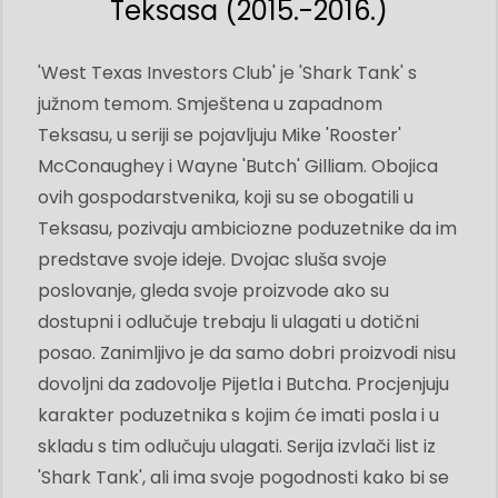
Teksasa (2015.-2016.)
'West Texas Investors Club' je 'Shark Tank' s
južnom temom. Smještena u zapadnom
Teksasu, u seriji se pojavljuju Mike 'Rooster'
McConaughey i Wayne 'Butch' Gilliam. Obojica
ovih gospodarstvenika, koji su se obogatili u
Teksasu, pozivaju ambiciozne poduzetnike da im
predstave svoje ideje. Dvojac sluša svoje
poslovanje, gleda svoje proizvode ako su
dostupni i odlučuje trebaju li ulagati u dotični
posao. Zanimljivo je da samo dobri proizvodi nisu
dovoljni da zadovolje Pijetla i Butcha. Procjenjuju
karakter poduzetnika s kojim će imati posla i u
skladu s tim odlučuju ulagati. Serija izvlači list iz
'Shark Tank', ali ima svoje pogodnosti kako bi se