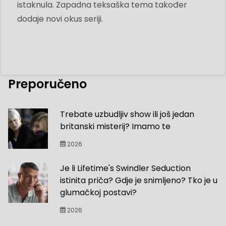
istaknula. Zapadna teksaška tema također
dodaje novi okus seriji.
Preporučeno
Trebate uzbudljiv show ili još jedan
britanski misterij? Imamo te
2026
Je li Lifetime's Swindler Seduction
istinita priča? Gdje je snimljeno? Tko je u
glumačkoj postavi?
2026