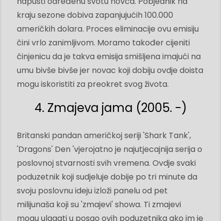
napusti određenu svotu novca. Pobjednik na
kraju sezone dobiva zapanjujućih 100.000
američkih dolara. Proces eliminacije ovu emisiju
čini vrlo zanimljivom. Moramo također cijeniti
činjenicu da je takva emisija smišljena imajući na
umu bivše bivše jer novac koji dobiju ovdje doista
mogu iskoristiti za preokret svog života.
4. Zmajeva jama (2005. -)
Britanski pandan američkoj seriji 'Shark Tank',
'Dragons' Den 'vjerojatno je najutjecajnija serija o
poslovnoj stvarnosti svih vremena. Ovdje svaki
poduzetnik koji sudjeluje dobije po tri minute da
svoju poslovnu ideju izloži panelu od pet
milijunaša koji su 'zmajevi' showa. Ti zmajevi
mogu ulagati u posao ovih poduzetnika ako im je