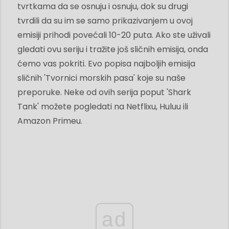
tvrtkama da se osnuju i osnuju, dok su drugi
tvrdili da su im se samo prikazivanjem u ovoj
emisiji prihodi povećali 10-20 puta. Ako ste uživali
gledati ovu seriju i tražite još sličnih emisija, onda
ćemo vas pokriti. Evo popisa najboljih emisija
sličnih 'Tvornici morskih pasa' koje su naše
preporuke. Neke od ovih serija poput 'Shark
Tank' možete pogledati na Netflixu, Huluu ili
Amazon Primeu.
ad