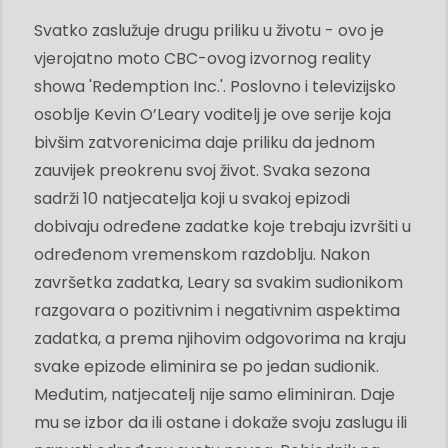
Svatko zaslužuje drugu priliku u životu - ovo je
vjerojatno moto CBC-ovog izvornog reality
showa 'Redemption Inc.'. Poslovno i televizijsko
osoblje Kevin O’Leary voditelj je ove serije koja
bivšim zatvorenicima daje priliku da jednom
zauvijek preokrenu svoj život. Svaka sezona
sadrži 10 natjecatelja koji u svakoj epizodi
dobivaju određene zadatke koje trebaju izvršiti u
određenom vremenskom razdoblju. Nakon
završetka zadatka, Leary sa svakim sudionikom
razgovara o pozitivnim i negativnim aspektima
zadatka, a prema njihovim odgovorima na kraju
svake epizode eliminira se po jedan sudionik.
Međutim, natjecatelj nije samo eliminiran. Daje
mu se izbor da ili ostane i dokaže svoju zaslugu ili