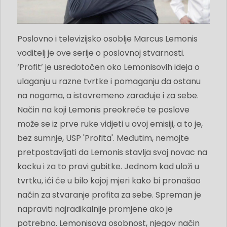
Poslovno i televizijsko osoblje Marcus Lemonis
voditelj je ove serije o poslovnoj stvarnosti.
‘Profit’ je usredotočen oko Lemonisovih ideja o
ulaganju u razne tvrtke i pomaganju da ostanu
na nogama, a istovremeno zarađuje i za sebe.
Način na koji Lemonis preokreće te poslove
može se iz prve ruke vidjeti u ovoj emisiji, a to je,
bez sumnje, USP 'Profita'. Međutim, nemojte
pretpostavljati da Lemonis stavlja svoj novac na
kocku i za to pravi gubitke. Jednom kad uloži u
tvrtku, ići će u bilo kojoj mjeri kako bi pronašao
način za stvaranje profita za sebe. Spreman je
napraviti najradikalnije promjene ako je
potrebno. Lemonisova osobnost, njegov način