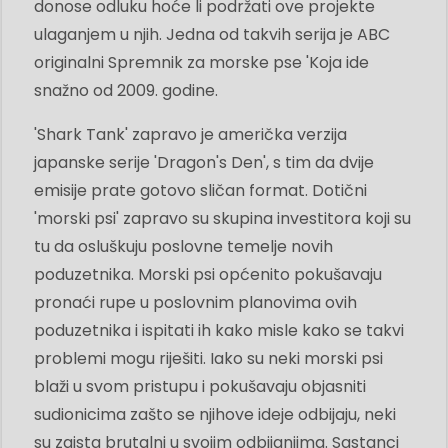
donose odluku hoće li podržati ove projekte
ulaganjem u njih. Jedna od takvih serija je ABC
originalni Spremnik za morske pse 'Koja ide
snažno od 2009. godine.
'Shark Tank' zapravo je američka verzija
japanske serije 'Dragon's Den', s tim da dvije
emisije prate gotovo sličan format. Dotični
'morski psi' zapravo su skupina investitora koji su
tu da osluškuju poslovne temelje novih
poduzetnika. Morski psi općenito pokušavaju
pronaći rupe u poslovnim planovima ovih
poduzetnika i ispitati ih kako misle kako se takvi
problemi mogu riješiti. Iako su neki morski psi
blaži u svom pristupu i pokušavaju objasniti
sudionicima zašto se njihove ideje odbijaju, neki
su zaista brutalni u svojim odbijanjima. Sastanci