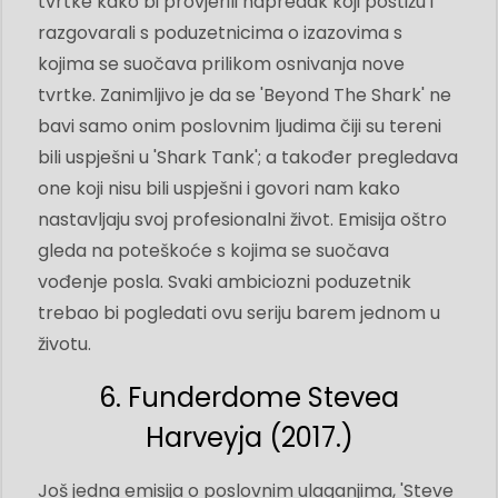
tvrtke kako bi provjerili napredak koji postižu i
razgovarali s poduzetnicima o izazovima s
kojima se suočava prilikom osnivanja nove
tvrtke. Zanimljivo je da se 'Beyond The Shark' ne
bavi samo onim poslovnim ljudima čiji su tereni
bili uspješni u 'Shark Tank'; a također pregledava
one koji nisu bili uspješni i govori nam kako
nastavljaju svoj profesionalni život. Emisija oštro
gleda na poteškoće s kojima se suočava
vođenje posla. Svaki ambiciozni poduzetnik
trebao bi pogledati ovu seriju barem jednom u
životu.
6. Funderdome Stevea
Harveyja (2017.)
Još jedna emisija o poslovnim ulaganjima, 'Steve