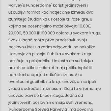
Harvey's Funderdome' koristi jedinstveni i
uzbudljivi format kao natjecanje između dva
izumitelja (sudionika). Postoje tri faze igre, u
kojima se potencijalno može osvojiti 10.000,
20.000, 50.000 ili 100.000 dolara u svakom krugu.
Svaki ulagač mora prvo predstaviti svoju
poslovnu ideju, a zatim odgovoriti na nekoliko
Harveyjevih pitanja. Publika u svakom krugu
odlučuje o pobjedniku. Umjesto da sudjeluju u
anketi publike, sudionici imaju priliku isplatiti
određeni unaprijed odlučeni iznos. Ako
eventualni gubitnik na kraju unovči, on se ipak
vraća s određenim iznosom. Da u to vrijeme nije
unovčio, završio bi bez ičega. Jedna od
jedinstvenih poslovnih emisija svih vremena,
'Funderdome Stevea Harveyja' ima dovoljno