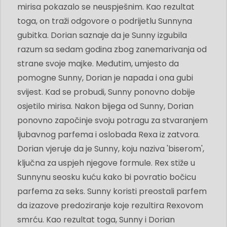
mirisa pokazalo se neuspješnim. Kao rezultat
toga, on traži odgovore o podrijetlu Sunnyna
gubitka. Dorian saznaje da je Sunny izgubila
razum sa sedam godina zbog zanemarivanja od
strane svoje majke. Međutim, umjesto da
pomogne Sunny, Dorian je napada i ona gubi
svijest. Kad se probudi, Sunny ponovno dobije
osjetilo mirisa. Nakon bijega od Sunny, Dorian
ponovno započinje svoju potragu za stvaranjem
ljubavnog parfema i oslobađa Rexa iz zatvora.
Dorian vjeruje da je Sunny, koju naziva 'biserom',
ključna za uspjeh njegove formule. Rex stiže u
Sunnynu seosku kuću kako bi povratio bočicu
parfema za seks. Sunny koristi preostali parfem
da izazove predoziranje koje rezultira Rexovom
smrću. Kao rezultat toga, Sunny i Dorian