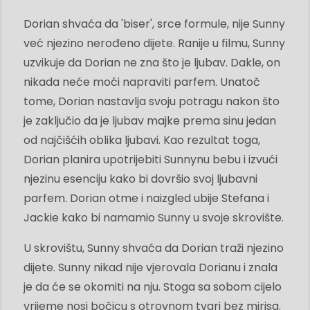
Dorian shvaća da 'biser', srce formule, nije Sunny
već njezino nerođeno dijete. Ranije u filmu, Sunny
uzvikuje da Dorian ne zna što je ljubav. Dakle, on
nikada neće moći napraviti parfem. Unatoč
tome, Dorian nastavlja svoju potragu nakon što
je zaključio da je ljubav majke prema sinu jedan
od najčišćih oblika ljubavi. Kao rezultat toga,
Dorian planira upotrijebiti Sunnynu bebu i izvući
njezinu esenciju kako bi dovršio svoj ljubavni
parfem. Dorian otme i naizgled ubije Stefana i
Jackie kako bi namamio Sunny u svoje skrovište.
U skrovištu, Sunny shvaća da Dorian traži njezino
dijete. Sunny nikad nije vjerovala Dorianu i znala
je da će se okomiti na nju. Stoga sa sobom cijelo
vrijeme nosi bočicu s otrovnom tvari bez mirisa.