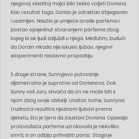
njegovoj vlastitoj majci bilo teško voljeti Doriana.
Kao rezultat toga, Dorian je odrastao izbjegavan
i usamljen. Naučio je umijeće izrade parfema i
postao opsjednut stvaranjem parfema zbog
kojeg bi se ljudi zaljubili u njega. Međutim, budući
da Dorain nikada nije iskusio ljubav, njegovi
eksperimenti neslavno propadaju.
S druge strane, Sunnyjevo putovanje
dijametralno je suprotno od Dorianova. Dok
Sunny voli Juru, shvaća da on ne može biti s
njom zbog svoje obitelji. Unatoč tome, Sunnyna
trudnoća rezultira njezinom ljubavi prema
djetetu, što je tjera da zaustavi Doriana. Opsesija
proizvođača parfema uzrokovala je nekoliko
smrti, a on odbija prihvatiti poraz. Stoga je