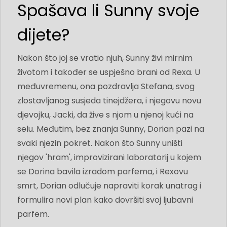
Spašava li Sunny svoje
dijete?
Nakon što joj se vratio njuh, Sunny živi mirnim
životom i također se uspješno brani od Rexa. U
međuvremenu, ona pozdravlja Stefana, svog
zlostavljanog susjeda tinejdžera, i njegovu novu
djevojku, Jacki, da žive s njom u njenoj kući na
selu. Međutim, bez znanja Sunny, Dorian pazi na
svaki njezin pokret. Nakon što Sunny uništi
njegov 'hram', improvizirani laboratorij u kojem
se Dorina bavila izradom parfema, i Rexovu
smrt, Dorian odlučuje napraviti korak unatrag i
formulira novi plan kako dovršiti svoj ljubavni
parfem.