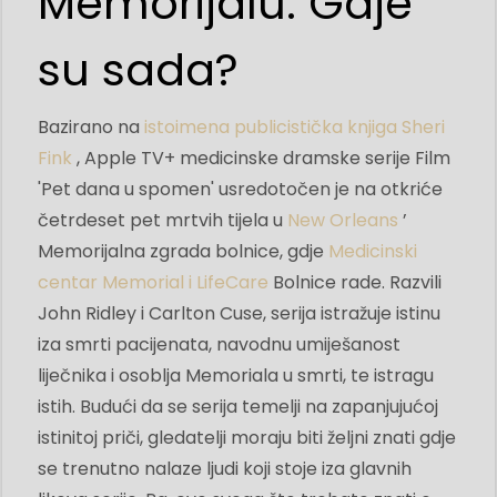
Memorijalu: Gdje
su sada?
Bazirano na
istoimena publicistička knjiga Sheri
Fink
, Apple TV+ medicinske dramske serije Film
'Pet dana u spomen' usredotočen je na otkriće
četrdeset pet mrtvih tijela u
New Orleans
’
Memorijalna zgrada bolnice, gdje
Medicinski
centar Memorial i LifeCare
Bolnice rade. Razvili
John Ridley i Carlton Cuse, serija istražuje istinu
iza smrti pacijenata, navodnu umiješanost
liječnika i osoblja Memoriala u smrti, te istragu
istih. Budući da se serija temelji na zapanjujućoj
istinitoj priči, gledatelji moraju biti željni znati gdje
se trenutno nalaze ljudi koji stoje iza glavnih