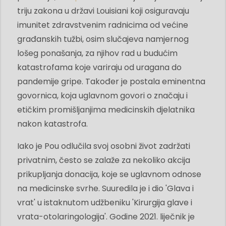
triju zakona u državi Louisiani koji osiguravaju
imunitet zdravstvenim radnicima od većine
građanskih tužbi, osim slučajeva namjernog
lošeg ponašanja, za njihov rad u budućim
katastrofama koje variraju od uragana do
pandemije gripe. Također je postala eminentna
govornica, koja uglavnom govori o značaju i
etičkim promišljanjima medicinskih djelatnika
nakon katastrofa.
Iako je Pou odlučila svoj osobni život zadržati
privatnim, često se zalaže za nekoliko akcija
prikupljanja donacija, koje se uglavnom odnose
na medicinske svrhe. Suuredila je i dio 'Glava i
vrat' u istaknutom udžbeniku 'Kirurgija glave i
vrata-otolaringologija'. Godine 2021. liječnik je