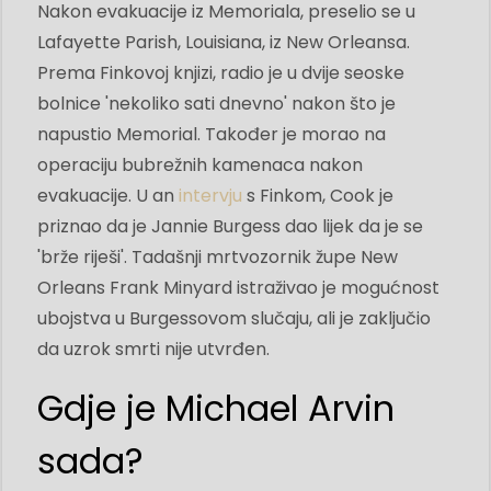
Nakon evakuacije iz Memoriala, preselio se u
Lafayette Parish, Louisiana, iz New Orleansa.
Prema Finkovoj knjizi, radio je u dvije seoske
bolnice 'nekoliko sati dnevno' nakon što je
napustio Memorial. Također je morao na
operaciju bubrežnih kamenaca nakon
evakuacije. U an
intervju
s Finkom, Cook je
priznao da je Jannie Burgess dao lijek da je se
'brže riješi'. Tadašnji mrtvozornik župe New
Orleans Frank Minyard istraživao je mogućnost
ubojstva u Burgessovom slučaju, ali je zaključio
da uzrok smrti nije utvrđen.
Gdje je Michael Arvin
sada?