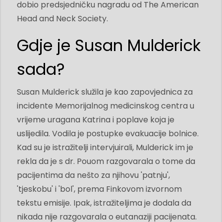
dobio predsjedničku nagradu od The American
Head and Neck Society.
Gdje je Susan Mulderick
sada?
Susan Mulderick služila je kao zapovjednica za
incidente Memorijalnog medicinskog centra u
vrijeme uragana Katrina i poplave koja je
uslijedila. Vodila je postupke evakuacije bolnice.
Kad su je istražitelji intervjuirali, Mulderick im je
rekla da je s dr. Pouom razgovarala o tome da
pacijentima da nešto za njihovu 'patnju',
'tjeskobu' i 'bol', prema Finkovom izvornom
tekstu emisije. Ipak, istražiteljima je dodala da
nikada nije razgovarala o eutanaziji pacijenata.