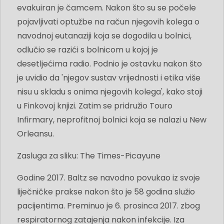
evakuiran je čamcem. Nakon što su se počele
pojavljivati ​​optužbe na račun njegovih kolega o
navodnoj eutanaziji koja se dogodila u bolnici,
odlučio se razići s bolnicom u kojoj je
desetljećima radio. Podnio je ostavku nakon što
je uvidio da 'njegov sustav vrijednosti i etika više
nisu u skladu s onima njegovih kolega', kako stoji
u Finkovoj knjizi. Zatim se pridružio Touro
Infirmary, neprofitnoj bolnici koja se nalazi u New
Orleansu.
Zasluga za sliku: The Times-Picayune
Godine 2017. Baltz se navodno povukao iz svoje
liječničke prakse nakon što je 58 godina služio
pacijentima. Preminuo je 6. prosinca 2017. zbog
respiratornog zatajenja nakon infekcije. Iza