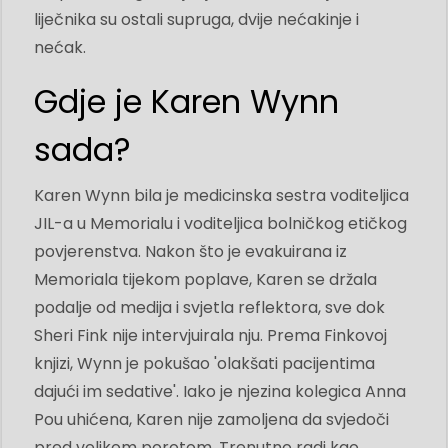
liječnika su ostali supruga, dvije nećakinje i
nećak.
Gdje je Karen Wynn
sada?
Karen Wynn bila je medicinska sestra voditeljica
JIL-a u Memorialu i voditeljica bolničkog etičkog
povjerenstva. Nakon što je evakuirana iz
Memoriala tijekom poplave, Karen se držala
podalje od medija i svjetla reflektora, sve dok
Sheri Fink nije intervjuirala nju. Prema Finkovoj
knjizi, Wynn je pokušao 'olakšati pacijentima
dajući im sedative'. Iako je njezina kolegica Anna
Pou uhićena, Karen nije zamoljena da svjedoči
pred velikom porotom. Trenutno radi kao