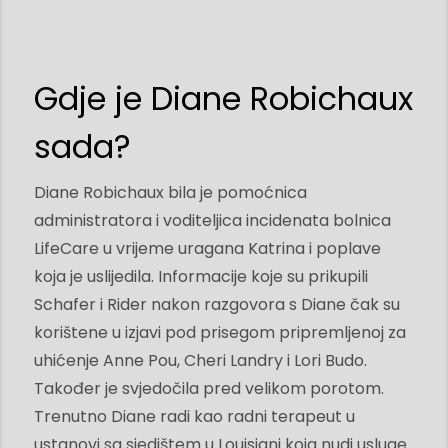
Gdje je Diane Robichaux
sada?
Diane Robichaux bila je pomoćnica
administratora i voditeljica incidenata bolnica
LifeCare u vrijeme uragana Katrina i poplave
koja je uslijedila. Informacije koje su prikupili
Schafer i Rider nakon razgovora s Diane čak su
korištene u izjavi pod prisegom pripremljenoj za
uhićenje Anne Pou, Cheri Landry i Lori Budo.
Također je svjedočila pred velikom porotom.
Trenutno Diane radi kao radni terapeut u
ustanovi sa sjedištem u Louisiani koja nudi usluge