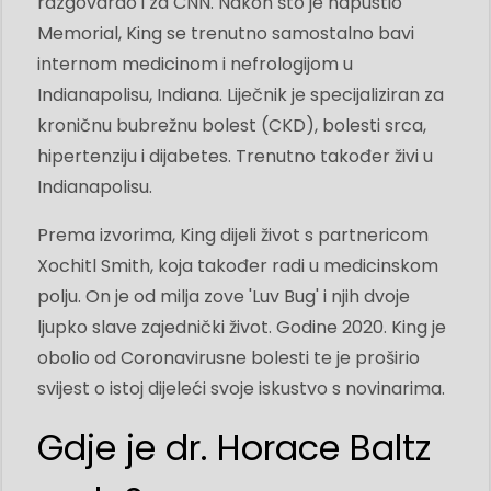
razgovarao i za CNN. Nakon što je napustio
Memorial, King se trenutno samostalno bavi
internom medicinom i nefrologijom u
Indianapolisu, Indiana. Liječnik je specijaliziran za
kroničnu bubrežnu bolest (CKD), bolesti srca,
hipertenziju i dijabetes. Trenutno također živi u
Indianapolisu.
Prema izvorima, King dijeli život s partnericom
Xochitl Smith, koja također radi u medicinskom
polju. On je od milja zove 'Luv Bug' i njih dvoje
ljupko slave zajednički život. Godine 2020. King je
obolio od Coronavirusne bolesti te je proširio
svijest o istoj dijeleći svoje iskustvo s novinarima.
Gdje je dr. Horace Baltz