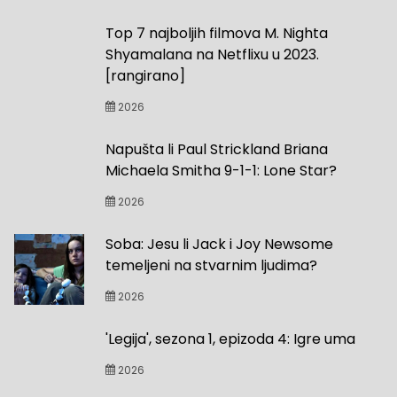
Top 7 najboljih filmova M. Nighta
Shyamalana na Netflixu u 2023.
[rangirano]
2026
Napušta li Paul Strickland Briana
Michaela Smitha 9-1-1: Lone Star?
2026
Soba: Jesu li Jack i Joy Newsome
temeljeni na stvarnim ljudima?
2026
'Legija', sezona 1, epizoda 4: Igre uma
2026