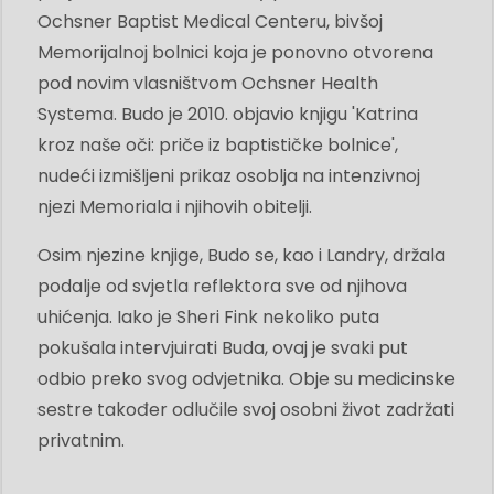
Ochsner Baptist Medical Centeru, bivšoj
Memorijalnoj bolnici koja je ponovno otvorena
pod novim vlasništvom Ochsner Health
Systema. Budo je 2010. objavio knjigu 'Katrina
kroz naše oči: priče iz baptističke bolnice',
nudeći izmišljeni prikaz osoblja na intenzivnoj
njezi Memoriala i njihovih obitelji.
Osim njezine knjige, Budo se, kao i Landry, držala
podalje od svjetla reflektora sve od njihova
uhićenja. Iako je Sheri Fink nekoliko puta
pokušala intervjuirati Buda, ovaj je svaki put
odbio preko svog odvjetnika. Obje su medicinske
sestre također odlučile svoj osobni život zadržati
privatnim.