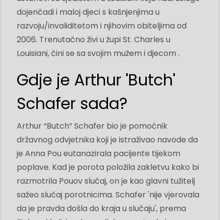
dojenčadi i maloj djeci s kašnjenjima u
razvoju/invaliditetom i njihovim obiteljima od
2006. Trenutačno živi u župi St. Charles u
Louisiani, čini se sa svojim mužem i djecom .
Gdje je Arthur 'Butch'
Schafer sada?
Arthur “Butch” Schafer bio je pomoćnik
državnog odvjetnika koji je istraživao navode da
je Anna Pou eutanazirala pacijente tijekom
poplave. Kad je porota položila zakletvu kako bi
razmotrila Pouov slučaj, on je kao glavni tužitelj
sažeo slučaj porotnicima. Schafer 'nije vjerovala
da je pravda došla do kraja u slučaju', prema