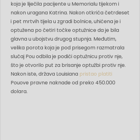
koja je liječila pacijente u Memorialu tijekom i
nakon uragana Katrina. Nakon otkrića četrdeset
i pet mrtvih tijela u zgradi bolnice, uhićena je i
optužena po četiri točke optužnice da je bila
glavna u ubojstvu drugog stupnja. Međutim,
velika porota koja je pod prisegom razmatrala
slučaj Pou odbila je podići optužnicu protiv nje,
što je otvorilo put za brisanje optužbi protiv nje.
Nakon iste, država Louisiana
pristao platiti
Pouove pravne naknade od preko 450.000
dolara.