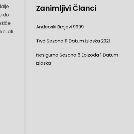
alje
Zanimljivi Članci
o do
stiče
Anđeoski Brojevi 9999
e, ali
Twd Sezona 11 Datum Izlaska 2021
Nesigurna Sezona 5 Epizoda 1 Datum
Izlaska