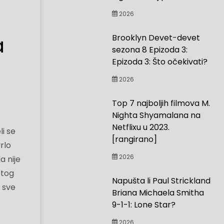
2026
a
Brooklyn Devet-devet
sezona 8 Epizoda 3:
Epizoda 3: Što očekivati?
2026
Top 7 najboljih filmova M.
Nighta Shyamalana na
Netflixu u 2023.
li se
[rangirano]
rlo
2026
a nije
 tog
Napušta li Paul Strickland
e sve
Briana Michaela Smitha
9-1-1: Lone Star?
2026