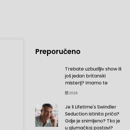
Preporučeno
Trebate uzbudljiv show ili
još jedan britanski
misterij? Imamo te
2026
Je li Lifetime's Swindler
Seduction istinita priča?
Gdje je snimljeno? Tko je
u glumačkoj postavi?