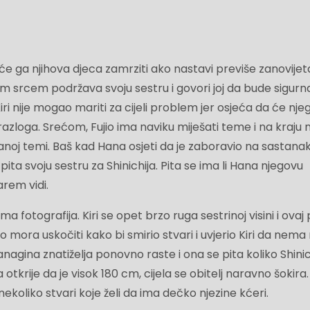
e ga njihova djeca zamrziti ako nastavi previše zanovijeta
srcem podržava svoju sestru i govori joj da bude sigurn
Kiri nije mogao mariti za cijeli problem jer osjeća da će nje
razloga. Srećom, Fujio ima naviku miješati teme i na kraju
noj temi. Baš kad Hana osjeti da je zaboravio na sastanak
a svoju sestru za Shinichija. Pita se ima li Hana njegovu
arem vidi.
 fotografija. Kiri se opet brzo ruga sestrinoj visini i ovaj 
o mora uskočiti kako bi smirio stvari i uvjerio Kiri da nema 
Yanagina znatiželja ponovno raste i ona se pita koliko Shini
otkrije da je visok 180 cm, cijela se obitelj naravno šokira. 
nekoliko stvari koje želi da ima dečko njezine kćeri.