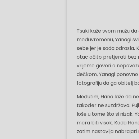
Tsuki kaže svom mužu da ć
međuvremenu, Yanagi svim 
sebe jer je sada odrasla. 
otac očito pretjerati bez 
vrijeme govori o nepoveza
dečkom, Yanagi ponovno pit
fotografiju da ga obitelj b
Međutim, Hana laže da nema
također ne suzdržava. Fuji
loše u tome što si nizak. 
mora biti visok. Kada Hana 
zatim nastavlja nabrajati 