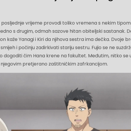
 posljednje vrijeme provodi toliko vremena s nekim tipom 
ze jedno s drugim, odmah sazove hitan obiteljski sastanak. 
 on kaže Yanagi i Kiri da njihova sestra ima dečka. Dvoje br
mijeh i počinju zadirkivati ​​stariju sestru. Fujio se ne suzdrž
to dogoditi čim Hana krene na fakultet. Međutim, nitko se 
s njegovim pretjerano zaštitničkim zafrkancijom.