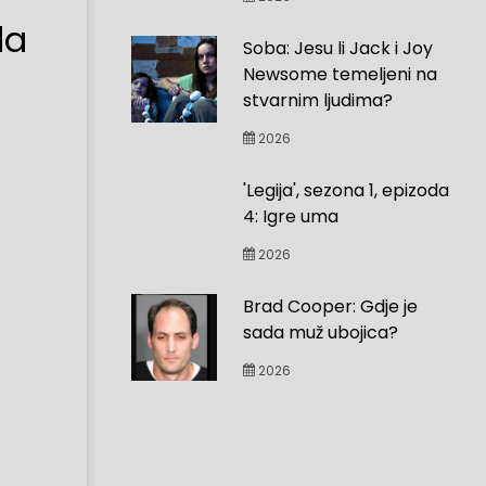
da
Soba: Jesu li Jack i Joy
Newsome temeljeni na
stvarnim ljudima?
2026
'Legija', sezona 1, epizoda
4: Igre uma
2026
Brad Cooper: Gdje je
sada muž ubojica?
2026