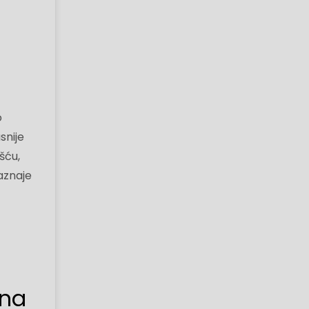
o
snije
šću,
saznaje
 na