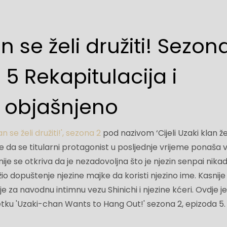
 se želi družiti! Sezon
 5 Rekapitulacija i
, objašnjeno
 se želi družiti!', sezona 2
pod nazivom ‘Cijeli Uzaki klan že
uje da se titularni protagonist u posljednje vrijeme ponaša v
ije se otkriva da je nezadovoljna što je njezin senpai nikad
žio dopuštenje njezine majke da koristi njezino ime. Kasnije
e za navodnu intimnu vezu Shinichi i njezine kćeri. Ovdje j
etku 'Uzaki-chan Wants to Hang Out!' sezona 2, epizoda 5.