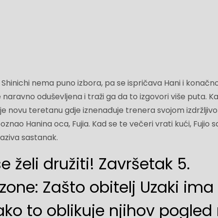
, Shinichi nema puno izbora, pa se ispričava Hani i konačn
e naravno oduševljena i traži ga da to izgovori više puta. Ka
je novu teretanu gdje iznenađuje trenera svojom izdržljivo
oznao Hanina oca, Fujia. Kad se te večeri vrati kući, Fujio 
aziva sastanak.
 želi družiti! Završetak 5.
zone: Zašto obitelj Uzaki ima
ko to oblikuje njihov pogled