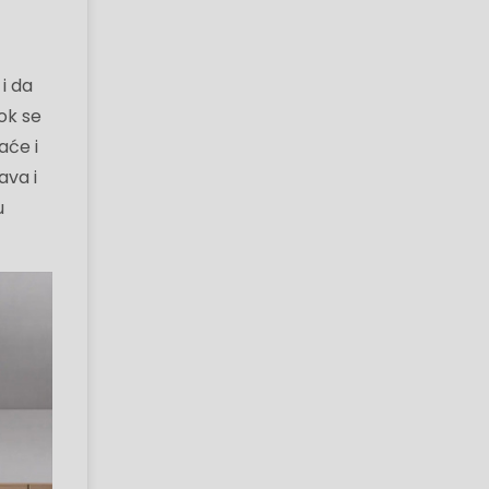
i da
Dok se
aće i
ava i
u