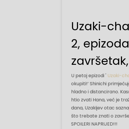
Uzaki-chan
2, epizoda
završetak
U petoj epizodi '
Uzaki-chan
okupiti!’ Shinichi primjeć
hladno i distancirano. Kasn
htio zvati Hana, već je tra
dana, Uzakijev otac saznaj
što trebate znati o završ
SPOILERI NAPRIJED!!!