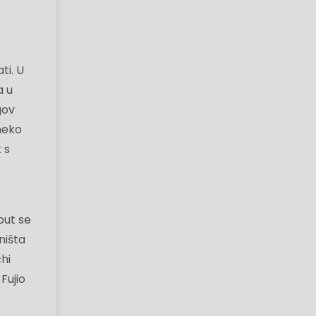
ti. U
a u
gov
 neko
 s
put se
ništa
chi
Fujio