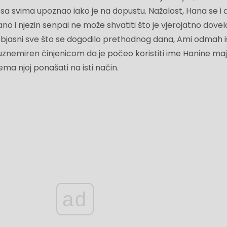
 sa svima upoznao iako je na dopustu. Nažalost, Hana se i d
no i njezin senpai ne može shvatiti što je vjerojatno dovel
objasni sve što se dogodilo prethodnog dana, Ami odmah i
o uznemiren činjenicom da je počeo koristiti ime Hanine majk
ma njoj ponašati na isti način.
ad