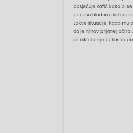
posjećuje kafić kako bi se
ponaša hladno i distancira
takve situacije. Kada mu 
da je njihov prijatelj očit
se nikada nije pokušao pre