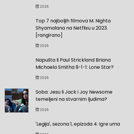
2026
Top 7 najboljih filmova M. Nighta
Shyamalana na Netflixu u 2023.
[rangirano]
2026
Napušta li Paul Strickland Briana
Michaela Smitha 9-1-1: Lone Star?
2026
Soba: Jesu li Jack i Joy Newsome
temeljeni na stvarnim ljudima?
2026
'Legija', sezona 1, epizoda 4: Igre uma