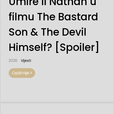
Umire li Nathan u
filmu The Bastard
Son & The Devil
Himself? [Spoiler]
2026
Vijesti
Opširnije